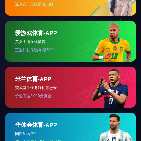
产品
加盟
纯实木系列
加盟网络
传统油漆系列
加盟服务
现代开放漆系列
资料下载
胶板系列
配套沙发椅子
T：(86)572-2791120 (8