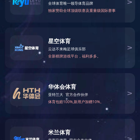
以创造中国品质为己任，华盛惠业投入更先进的生产资源，集聚优
用专注的精神，完善每一个产品细节，这些行动带来的品质提升，
我们对未来充满信心，期待和你一起，让我们一起智造中国品质。
最初的梦想
世界上有很多优秀的企业制造出高品质的产品，为我们的生活带来
中国人的发明创造曾经为世界做出贡献，也推动了文明的进步。创
统致敬的、务实认真的工匠精神。
华盛惠业为什么要提倡这种精神。