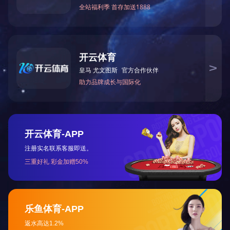
责任、专注、感恩、分享，华盛惠业以此为品牌价值观，以实际行
对品质的定义不断进行创新、完善并与时俱进。
追求更佳的用户体验
从一个消费者办公体验的问题的洞查开始，为解决实际问题而量身
经过精心制造，以最适宜的方式送到消费者手中，
其良好的品牌形象让消费者得到产品价值外的满足，
而好用实用的产品功能让消费者得到最佳的使用体验和从始至终的