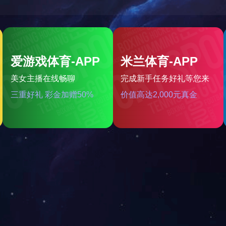
(2018)
18”——华盛惠业年会璀璨落幕
乐鱼网页版登录入口
上一页
1
下一页
尾页
服务
乐鱼网页版登录
入口
服务理念
专注品质
服务体系
华盛惠业设计
人才招聘
华盛惠业工艺